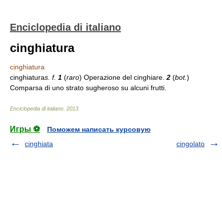
Enciclopedia di italiano
cinghiatura
cinghiatura
cinghiatura
s. f.
1
(
raro
) Operazione del cinghiare.
2
(
bot.
)
Comparsa di uno strato sugheroso su alcuni frutti.
Enciclopedia di italiano
.
2013
.
Игры ⚽
Поможем написать курсовую
cinghiata
cingolato