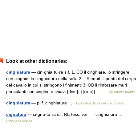
Look at other dictionaries:
cinghiatura
— cin·ghia·tù·ra s.f. 1. CO il cinghiare, lo stringere
con cinghie: la cinghiatura della sella 2. TS equit. il punto del corpo
del cavallo in cui si stringono i finimenti 3. OB il rinforzare muri
pericolanti con cinghie e chiavi {{line}} {{/line}}… …
Dizionario italiano
cinghiatura
— pl.f. cinghiature …
Dizionario dei sinonimi e contrari
cignatura
— ci·gna·tù·ra s.f. RE tosc. var. → cinghiatura …
Dizionario italiano