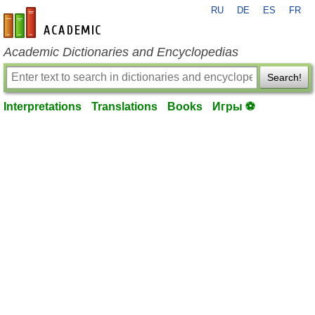
RU
DE
ES
FR
en-academic.com
Academic Dictionaries and Encyclopedias
Search!
Interpretations
Translations
Books
Игры ⚽